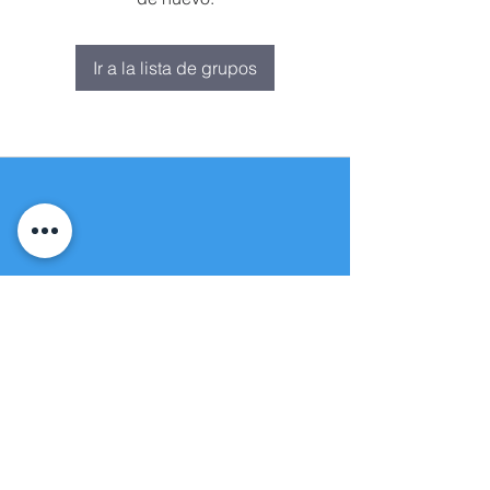
Ir a la lista de grupos
Fuente de vida
Iglesia apostólica
(951) 660-8038
folmoval@gmail.com
23571 Sunnymead Ranch Pkwy Unidad
101