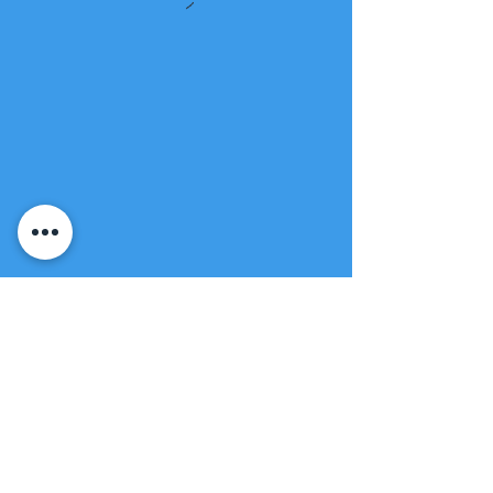
Fuente de vida
Iglesia apostólica
(951) 660-8038
folmoval@gmail.com
23571 Sunnymead Ranch Pkwy Unidad
101