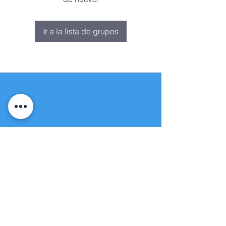
Ir a la lista de grupos
Fuente de vida
Iglesia apostólica
(951) 660-8038
folmoval@gmail.com
23571 Sunnymead Ranch Pkwy Unidad
101