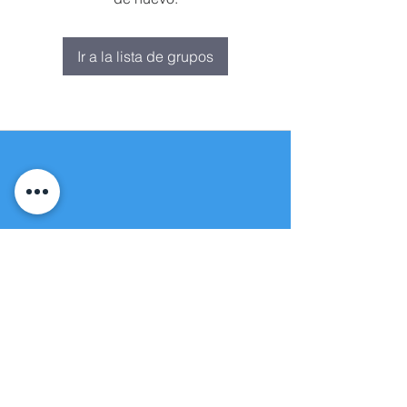
Ir a la lista de grupos
Fuente de vida
Iglesia apostólica
(951) 660-8038
folmoval@gmail.com
23571 Sunnymead Ranch Pkwy Unidad
101