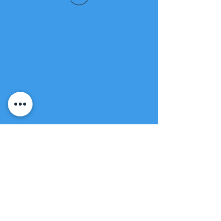
Fuente de vida
Iglesia apostólica
(951) 660-8038
folmoval@gmail.com
23571 Sunnymead Ranch Pkwy Unidad
101