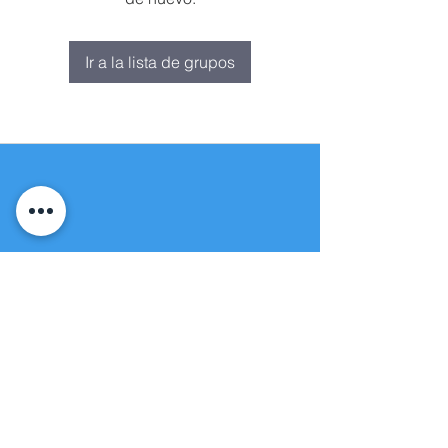
Ir a la lista de grupos
Fuente de vida
Iglesia apostólica
(951) 660-8038
folmoval@gmail.com
23571 Sunnymead Ranch Pkwy Unidad
101