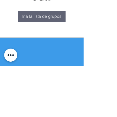
Ir a la lista de grupos
Fuente de vida
Iglesia apostólica
(951) 660-8038
folmoval@gmail.com
23571 Sunnymead Ranch Pkwy Unidad
101