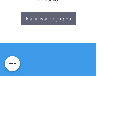
Ir a la lista de grupos
Fuente de vida
Iglesia apostólica
(951) 660-8038
folmoval@gmail.com
23571 Sunnymead Ranch Pkwy Unidad
101