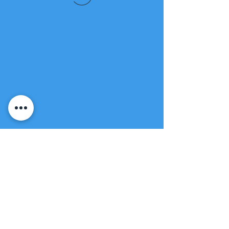
Fuente de vida
Iglesia apostólica
(951) 660-8038
folmoval@gmail.com
23571 Sunnymead Ranch Pkwy Unidad
101