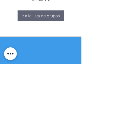
Ir a la lista de grupos
Fuente de vida
Iglesia apostólica
(951) 660-8038
folmoval@gmail.com
23571 Sunnymead Ranch Pkwy Unidad
101