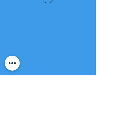
Fuente de vida
Iglesia apostólica
(951) 660-8038
folmoval@gmail.com
23571 Sunnymead Ranch Pkwy Unidad
101