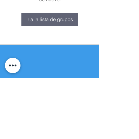
Ir a la lista de grupos
Fuente de vida
Iglesia apostólica
(951) 660-8038
folmoval@gmail.com
23571 Sunnymead Ranch Pkwy Unidad
101