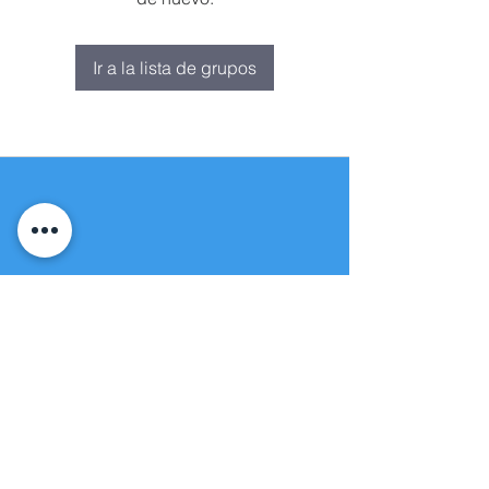
Ir a la lista de grupos
Fuente de vida
Iglesia apostólica
(951) 660-8038
folmoval@gmail.com
23571 Sunnymead Ranch Pkwy Unidad
101