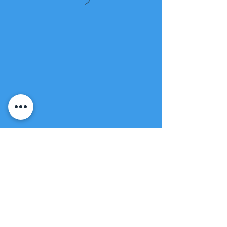
Fuente de vida
Iglesia apostólica
(951) 660-8038
folmoval@gmail.com
23571 Sunnymead Ranch Pkwy Unidad
101