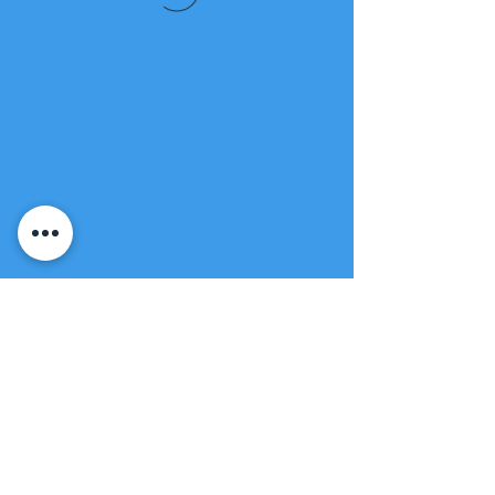
Fuente de vida
Iglesia apostólica
(951) 660-8038
folmoval@gmail.com
23571 Sunnymead Ranch Pkwy Unidad
101