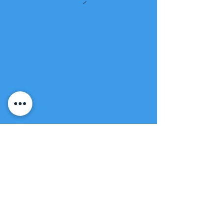
Fuente de vida
Iglesia apostólica
(951) 660-8038
folmoval@gmail.com
23571 Sunnymead Ranch Pkwy Unidad
101