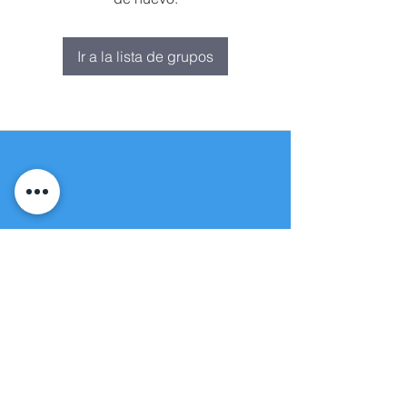
Ir a la lista de grupos
Fuente de vida
Iglesia apostólica
(951) 660-8038
folmoval@gmail.com
23571 Sunnymead Ranch Pkwy Unidad
101