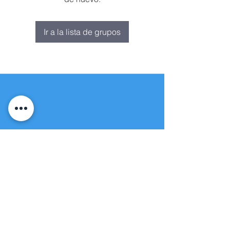
Ir a la lista de grupos
Fuente de vida
Iglesia apostólica
(951) 660-8038
folmoval@gmail.com
23571 Sunnymead Ranch Pkwy Unidad
101