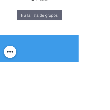
Ir a la lista de grupos
Fuente de vida
Iglesia apostólica
(951) 660-8038
folmoval@gmail.com
23571 Sunnymead Ranch Pkwy Unidad
101